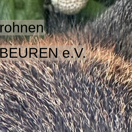
Drohnen
FBEUREN
e.V.